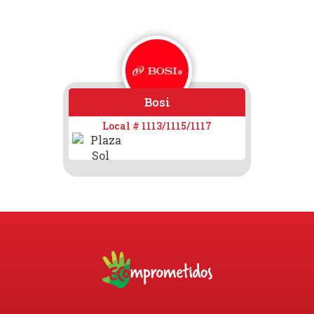
Bosi
OPRAP
B
Local # 1113/1115/1117