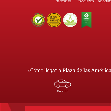
TR-CO18-7938
TR-CO18-7939
SGBC-CER1
¿Cómo llegar a
Plaza de las Améric