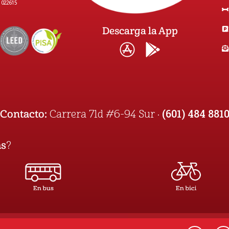
1022615
Descarga la App
(601) 484 881
Contacto:
Carrera 71d #6-94 Sur ·
as
?