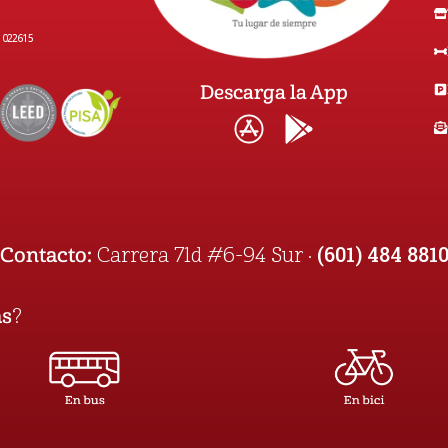
1022615
Descarga la App
(601) 484 881
Contacto:
Carrera 71d #6-94 Sur ·
as
?