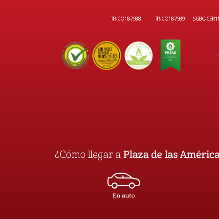
TR-CO18-7938
TR-CO18-7939
SGBC-CER1
¿Cómo llegar a
Plaza de las Améric