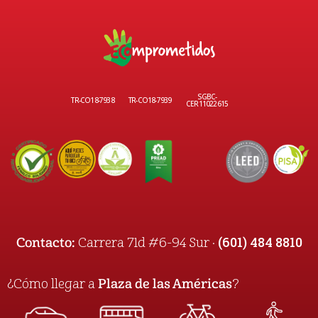
SGBC-
TR-CO18-7938
TR-CO18-7939
CER11022615
(601) 484 8810
Contacto:
Carrera 71d #6-94 Sur ·
¿Cómo llegar a
Plaza de las Américas
?