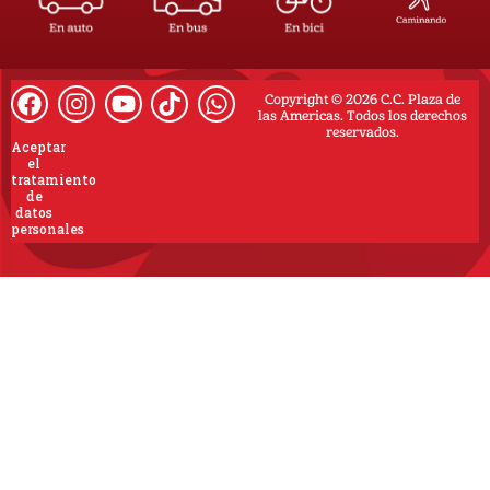
Copyright © 2026 C.C. Plaza de
las Americas. Todos los derechos
reservados.
Aceptar
el
tratamiento
de
datos
personales