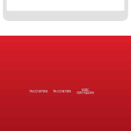
SGBC-
TR-CO18-7938
TR-CO18-7939
CER11022615