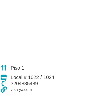
Piso 1
Local # 1022 / 1024
3204885489
visa-ya.com