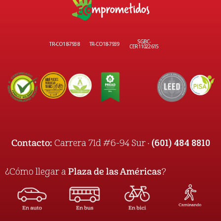
SGBC-
TR-CO18-7938
TR-CO18-7939
CER11022615
(601) 484 8810
Contacto:
Carrera 71d #6-94 Sur ·
¿Cómo llegar a
Plaza de las Américas
?