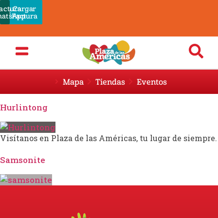
actura
Cargar
Pagar
atsApp
Admin
Factura
Mapa
Tiendas
Eventos
Hurlintong
Visítanos en Plaza de las Américas, tu lugar de siempre.
Samsonite