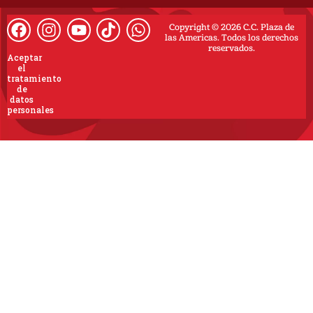
Copyright © 2026 C.C. Plaza de
las Americas. Todos los derechos
reservados.
Aceptar
el
tratamiento
de
datos
personales