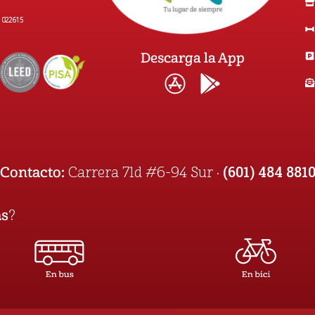
1022615
Descarga la App
(601) 484 881
Contacto:
Carrera 71d #6-94 Sur ·
as
?