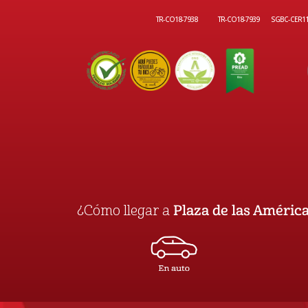
TR-CO18-7938
TR-CO18-7939
SGBC-CER1
¿Cómo llegar a
Plaza de las Améric