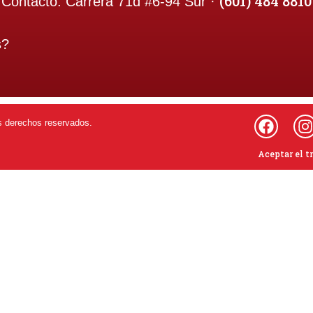
(601) 484 8810
Contacto:
Carrera 71d #6-94 Sur ·
s
?
s derechos reservados.
Aceptar el t