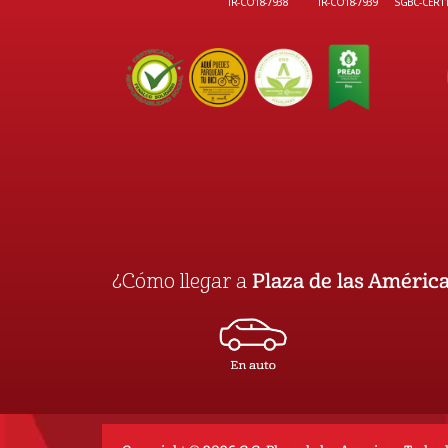
TR-CO18-7938
TR-CO18-7939
SGBC-CER1
¿Cómo llegar a
Plaza de las Améric