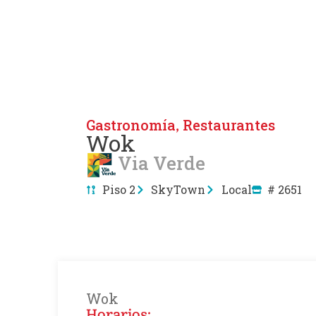
Gastronomía
Restaurantes
,
Wok
Via Verde
Piso 2
SkyTown
Local
# 2651
Wok
Horarios: