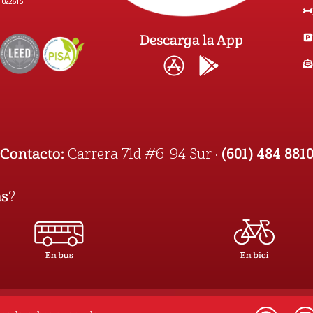
1022615
Descarga la App
(601) 484 881
Contacto:
Carrera 71d #6-94 Sur ·
as
?