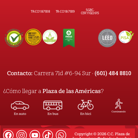
SGBC-
TR-CO18-7938
TR-CO18-7939
CER11022615
(601) 484 8810
Contacto:
Carrera 71d #6-94 Sur ·
¿Cómo llegar a
Plaza de las Américas
?
Copyright © 2026 C.C. Plaza de