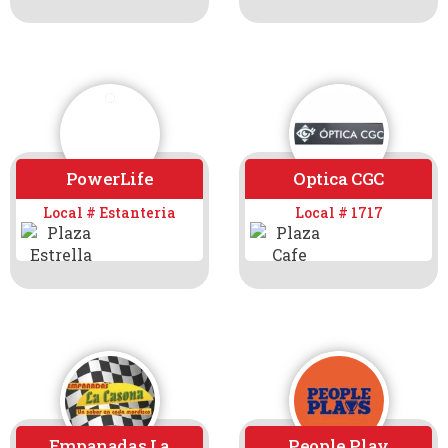
PowerLife
Optica CGC
Local # Estanteria
Local # 1717
Empanadas La
People Play