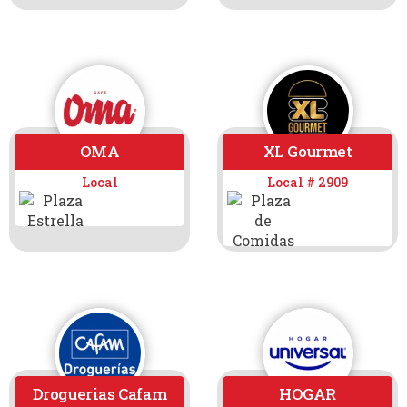
OMA
XL Gourmet
Local
Local # 2909
Droguerias Cafam
HOGAR