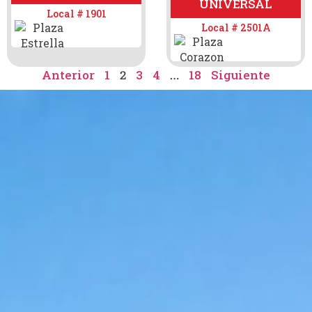
UNIVERSAL
Local # 1901
Local # 2501A
Anterior
1
3
4
18
Siguiente
2
…