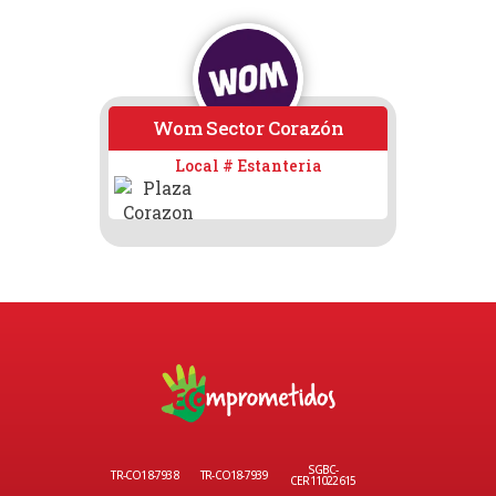
Wom Sector Corazón
Local # Estanteria
SGBC-
TR-CO18-7938
TR-CO18-7939
CER11022615