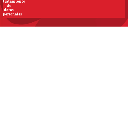
tratamiento
de
datos
personales