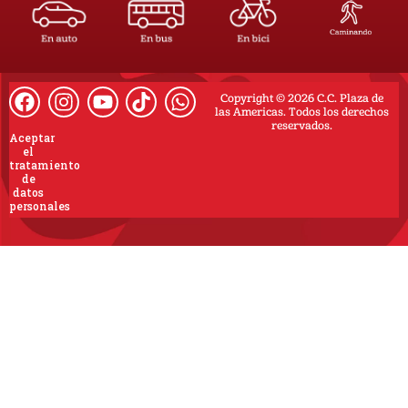
Copyright © 2026 C.C. Plaza de
las Americas. Todos los derechos
reservados.
Aceptar
el
tratamiento
de
datos
personales