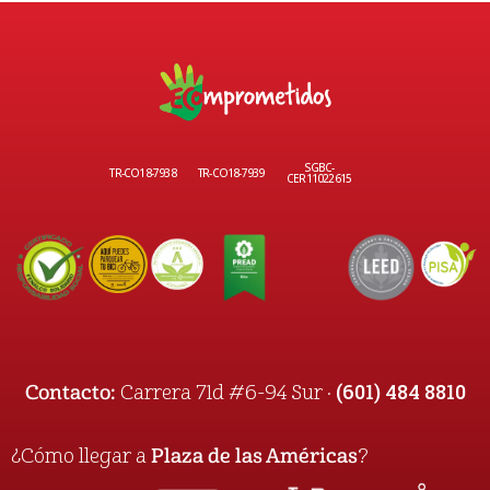
SGBC-
TR-CO18-7938
TR-CO18-7939
CER11022615
(601) 484 8810
Contacto:
Carrera 71d #6-94 Sur ·
¿Cómo llegar a
Plaza de las Américas
?