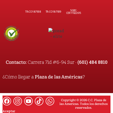
SGBC-
TR-CO18-7938
TR-CO18-7939
CER11022615
(601) 484 8810
Contacto:
Carrera 71d #6-94 Sur ·
¿Cómo llegar a
Plaza de las Américas
?
Copyright © 2026 C.C. Plaza de
las Americas. Todos los derechos
reservados.
Aceptar