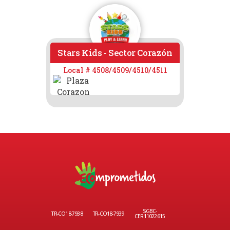
Stars Kids - Sector Corazón
Ca
Local # 4508/4509/4510/4511
SGBC-
TR-CO18-7938
TR-CO18-7939
CER11022615