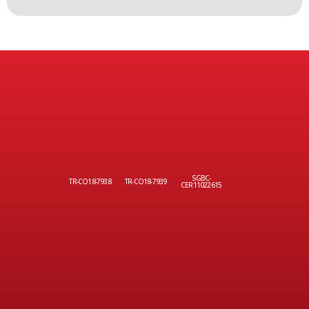
SGBC-
TR-CO18-7938
TR-CO18-7939
CER11022615